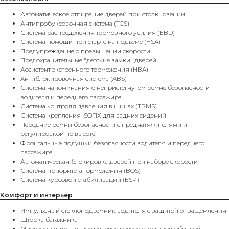
Автоматическое отпирание дверей при столкновении
Антипробуксовочная система (TCS)
Система распределения тормозного усилия (EBD)
Система помощи при старте на подъеме (HSA)
Предупреждение о превышении скорости
Предохранительные "детские замки" дверей
Ассистент экстренного торможения (HBA)
Aнтиблокировочная система (ABS)
Система напоминания о непристегнутом ремне безопасности
водителя и переднего пассажира
Система контроля давления в шинах (TPMS)
Система крепления ISOFIX для задних сидений
Передние ремни безопасности с преднатяжителями и
регулировкой по высоте
Фронтальные подушки безопасности водителя и переднего
пассажира
Автоматическая блокировка дверей при наборе скорости
Система приоритета торможения (BOS)
Система курсовой стабилизации (ESP)
Комфорт и интерьер
Импульсный стеклоподъёмник водителя с защитой от защемления
Шторка багажника
Многофункциональное рулевое колесо с кожаной обивкой