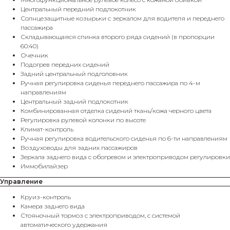
Центральный передний подлокотник
Солнцезащитные козырьки с зеркалом для водителя и переднего
пассажира
Складывающаяся спинка второго ряда сидений (в пропорции
60:40)
Очечник
Подогрев передних сидений
Задний центральный подголовник
Ручная регулировка сиденья переднего пассажира по 4-м
направлениям
Центральный задний подлокотник
Комбинированная отделка сидений ткань/кожа черного цвета
Регулировка рулевой колонки по высоте
Климат-контроль
Ручная регулировка водительского сиденья по 6-ти направлениям
Воздуховоды для задних пассажиров
Зеркала заднего вида с обогревом и электроприводом регулировки
Иммобилайзер
Управление
Круиз-контроль
Камера заднего вида
Стояночный тормоз с электроприводом, с системой
автоматического удержания