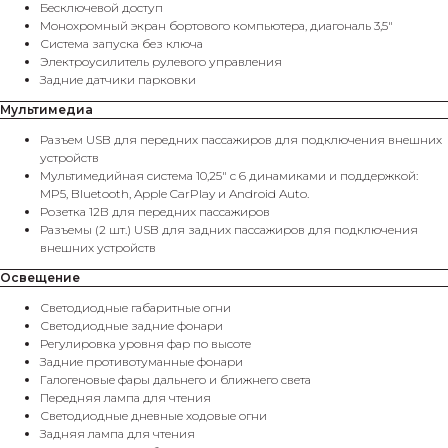
Бесключевой доступ
Монохромный экран бортового компьютера, диагональ 3,5"
Система запуска без ключа
Электроусилитель рулевого управления
Задние датчики парковки
Мультимедиа
Разъем USB для передних пассажиров для подключения внешних
устройств
Мультимедийная система 10,25" с 6 динамиками и поддержкой:
MP5, Bluetooth, Apple CarPlay и Android Auto.
Розетка 12В для передних пассажиров
Разъемы (2 шт.) USB для задних пассажиров для подключения
внешних устройств
Освещение
Светодиодные габаритные огни
Светодиодные задние фонари
Регулировка уровня фар по высоте
Задниe противотуманные фонари
Галогеновые фары дальнего и ближнего света
Передняя лампа для чтения
Светодиодные дневные ходовые огни
Задняя лампа для чтения