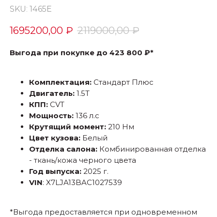
SKU:
1465Е
1695200,00
₽
2119000,00
₽
Выгода при покупке до 423 800 ₽*
Комплектация:
Стандарт Плюс
Двигатель:
1.5Т
КПП:
CVT
Мощность:
136 л.с
Крутящий момент:
210 Нм
Цвет кузова:
Белый
Отделка салона:
Комбинированная отделка
- ткань/кожа черного цвета
Год выпуска:
2025 г.
VIN
: X7LJA13BAC1027539
*Выгода предоставляется при одновременном